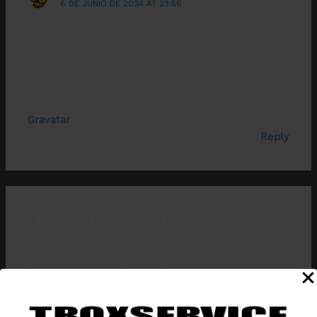
6 DE JUNIO DE 2024 AT 23:56
Hola, esto es un comentario.
Para empezar a moderar, editar y borrar
comentarios, por favor, visita en el escritorio la
pantalla de comentarios.
Los avatares de los comentaristas provienen de
Gravatar
.
Reply
Leave a Comment
Tu dirección de correo electrónico no será
publicada.
Los campos requeridos están marcados
*
Type