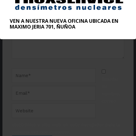
here..
VEN A NUESTRA NUEVA OFICINA UBICADA EN
MAXIMO JERIA 701, ÑUÑOA
Name*
Guardar
mi
Email*
nombre,
correo
Website
electrónico y sitio web en este navegador para la
próxima vez que comente.