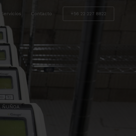
Servicios
Contacto
+56 22 227 8822
1, ÑUÑOA